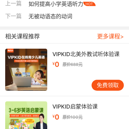
上一篇
如何提高小学英语听力
师，选择优质的教材，再配以科学的课程设置对
HOT
孩子进行英语教学。整个课堂都是采用纯英语教
下一篇
无被动语态的动词
学模式，让孩子浸入式学习。不仅可以锻炼孩子
的听力也能提高孩子的口语水平，帮助孩子形成
完整的英语思维能力。再通过多种输出渠道训练
相关课程推荐
更多课程>
孩子的演讲能力、写作能力，培养孩子全方位的
英语应用能力。
VIPKID北美外教试听体验课
方法四适用于有本身具有教学条件的家长，能为
0
¥
原价688元
孩子拟定相关的学习计划，在日常生活中能够自
然而然引导孩子学英语、说英语，让孩子活学活
免费领取
用。
总结：8岁的孩子还处于学习的黄金期，家长不可
过早浇灭孩子对英语学习的热情和兴趣。英语作
VIPKID启蒙体验课
为一门语言，最重要的是培养孩子能去应用的能
0
¥
原价100元
力。家长要帮助孩子树立学英语的自信心，为日
后的英语学习打下扎实的基本功。