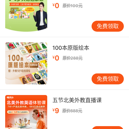
0
¥
感，这也是为什么孩子可以模仿到纯正的英语发
原价100元
音。
免费领取
当前中国关于少儿学习英语的教育理念是多种多
样的，那么在众多的教育理念中有一种实用的理
100本原版绘本
念越来越受到家长们的欢迎。一些网上儿童英语
0
¥
原价288元
培训机构提出的在有意义的生活语境，以及活
动、游戏和人物中使用英语，并不单单是将它当
做是一门学科来学习，将英语当做一种有效的沟
免费领取
通工具，可以让孩子在不知不觉中锻自己的母语
思维和表达能力。
五节北美外教直播课
9
¥
原价888元