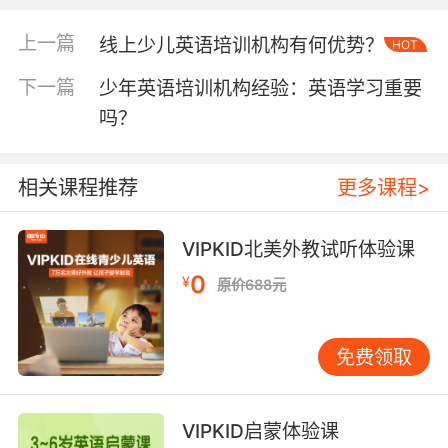
熟了。之后随着年龄的增长布罗卡区的灵敏性就
会呈现下降的趋势，所以说等到十几岁之后再去
上一篇
线上少儿英语培训机构有何优势？
HOT
学习的话，大脑已经没有办法将这门语言存在这
下一篇
少年英语培训机构经验：英语学习重要
个区域，而是在记忆区建立一个记忆结构。要知
吗？
道这个新的记忆结构没有布洛卡区灵敏，在大家
使用的时候还需要先与布洛卡区建立起联系。这
也是为什么成年人的学习效率要比小孩子低，所
相关课程推荐
更多课程>
以网上儿童英语培训机构经验建议要充分利用孩
子的敏感时期。
VIPKID北美外教试听体验课
0
¥
原价688元
教育专家指出3~6岁是孩子学习语言的黄金年龄
时期，而5~9岁则是孩子进行英语阅读的关键阶
免费领取
段，这时候的英语学习主要是包括听音辨音，以
及根据自己接受到的语音信号，然后在合适的语
境中进行内化整合以及输出。少儿在语言学习的
VIPKID启蒙体验课
敏感时期，他们对于不同的语言信号都会非常敏